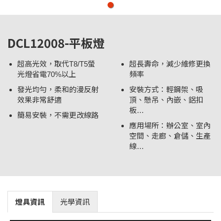
DCL12008-平板燈
超高光效，取代T8/T5螢
超長壽命，減少維修更換
光燈省電70%以上
頻率
發光均勻，柔和的漫反射
安裝方式：輕鋼架、吸
效果非常舒適
頂、懸吊、內嵌、鋁扣
板…
簡易安裝，不需更改線路
應用場所：辦公室、室內
空間、走廊、倉儲、生產
線…
燈具資訊
光學資訊