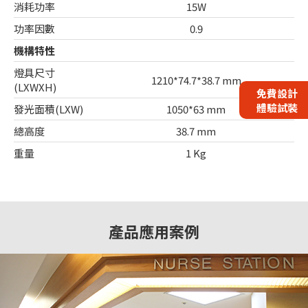
消耗功率
15W
功率因數
0.9
機構特性
燈具尺寸
1210*74.7*38.7 mm
(LXWXH)
免費設計
體驗試裝
發光面積(LXW)
1050*63 mm
總高度
38.7 mm
重量
1 Kg
產品應用案例