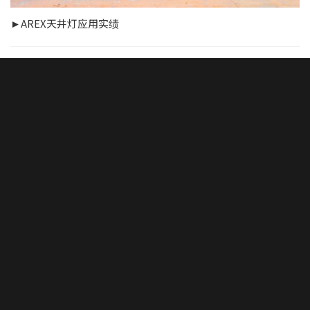
►AREX天井灯应用实绩
多数情况下，生产厂房高度较高，内部设多个功能隔间，为了
满足工作、生产的需要，所选灯具大多为大功率LED照明灯具。
然而随着工厂设备自动化程度提高，自动化产线所需的照明随
之减少，此时如果仍按照原有传统设计方式进行设计，必然导
致能耗的极大浪费及设备的损耗。另外，工厂内常常采用倒班
的方式进行作业，一成不变的长期强光环境使得车间内工作人
员日夜颠倒，不分昼夜，影响员工身体健康。为了解决实际存
在的问题，我们将节能、照度、人性化作为设计原则，提出智
能化照明设计方案。
智能照明控制系统对能耗的影响