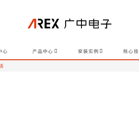
AREX广中电子
中心
产品中心
安装实例
核心技
活