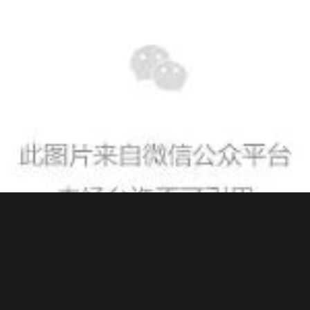
最高光效可达170lm/W，同时保证发光均匀，无眩光。