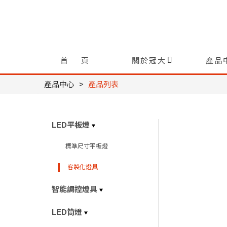
首 頁
關於冠大
產品
產品中心
產品列表
LED平板燈
標準尺寸平板燈
客製化燈具
智能調控燈具
LED筒燈