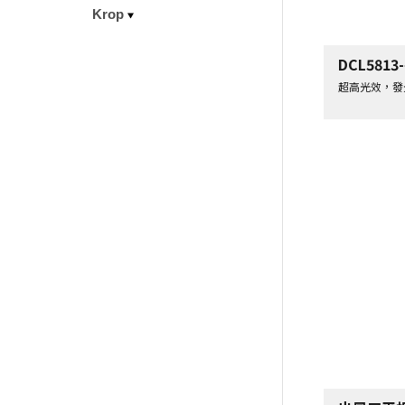
Krop
DCL581
超高光效，發