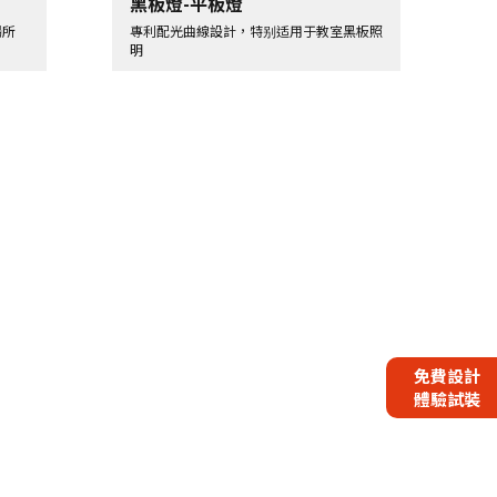
黑板燈-平板燈
場所
專利配光曲線設計，特别适用于教室黑板照
明
免費設計
體驗試裝